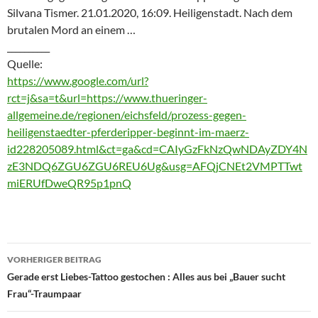
Silvana Tismer. 21.01.2020, 16:09. Heiligenstadt. Nach dem
brutalen Mord an einem …
__________
Quelle:
https://www.google.com/url?
rct=j&sa=t&url=https://www.thueringer-
allgemeine.de/regionen/eichsfeld/prozess-gegen-
heiligenstaedter-pferderipper-beginnt-im-maerz-
id228205089.html&ct=ga&cd=CAIyGzFkNzQwNDAyZDY4N
zE3NDQ6ZGU6ZGU6REU6Ug&usg=AFQjCNEt2VMPTTwt
miERUfDweQR95p1pnQ
Beitragsnavigation
VORHERIGER BEITRAG
Gerade erst Liebes-Tattoo gestochen : Alles aus bei „Bauer sucht
Frau“-Traumpaar