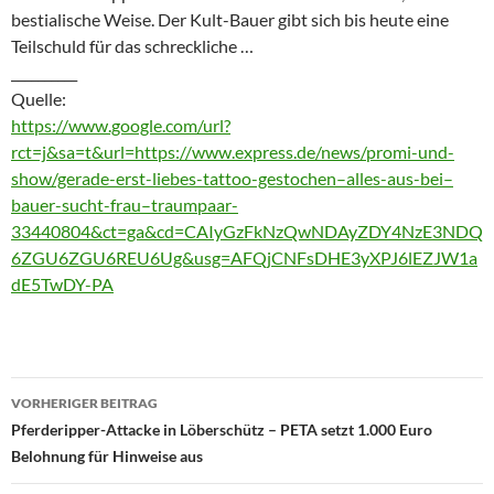
bestialische Weise. Der Kult-Bauer gibt sich bis heute eine
Teilschuld für das schreckliche …
__________
Quelle:
https://www.google.com/url?
rct=j&sa=t&url=https://www.express.de/news/promi-und-
show/gerade-erst-liebes-tattoo-gestochen–alles-aus-bei–
bauer-sucht-frau–traumpaar-
33440804&ct=ga&cd=CAIyGzFkNzQwNDAyZDY4NzE3NDQ
6ZGU6ZGU6REU6Ug&usg=AFQjCNFsDHE3yXPJ6lEZJW1a
dE5TwDY-PA
Beitragsnavigation
VORHERIGER BEITRAG
Pferderipper-Attacke in Löberschütz – PETA setzt 1.000 Euro
Belohnung für Hinweise aus