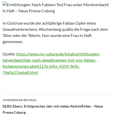
In Güstrow wurde der achtjährige Fabian Opfer eines
Gewaltverbrechens. Wochenlang quälte die Frage nach dem
Täter oder der Täterin. Nun wurde eine Frau in Haft
genommen.
Quelle:
https://www.np-coburg.de/inhalt.ermittlungen-
tatverdaechtige-nach-gewaltsamem-tod-von-fabian-
festgenommen.bb64117e-b9cc-4359-9e9c-
74e0a17ea6a8.html
Beitragsnavigation
VORHERIGER BEITRAG
DLRG Ebern: Erfolgreiches Jahr mit vielen AktivitÃ¤ten – Neue
Presse Coburg