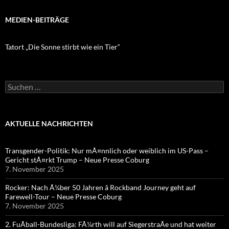
MEDIEN-BEITRÄGE
Tatort „Die Sonne stirbt wie ein Tier“
Suchen
nach:
AKTUELLE NACHRICHTEN
Transgender-Politik: Nur mÃ¤nnlich oder weiblich im US-Pass –
Gericht stÃ¤rkt Trump – Neue Presse Coburg
7. November 2025
Rocker: Nach Ã¼ber 50 Jahren â Rockband Journey geht auf
Farewell-Tour – Neue Presse Coburg
7. November 2025
2. FuÃball-Bundesliga: FÃ¼rth will auf SiegerstraÃe und hat weiter