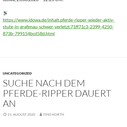
https://www.idowa.de/inhalt.pferde-ripper-wieder-aktiv-
stute-in-grafenau-schwer-verletzt.71ff71c3-2399-4250-
873b-799154bcd58d.html
UNCATEGORIZED
SUCHE NACH DEM
PFERDE-RIPPER DAUERT
AN
21. AUGUST 2020
TINO KORTH