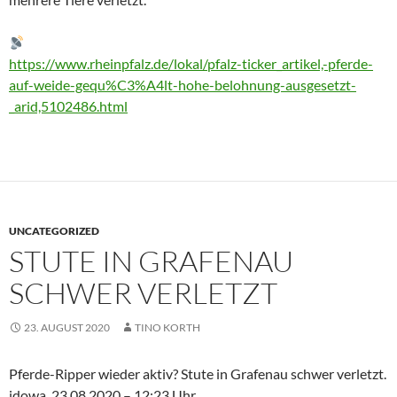
https://www.rheinpfalz.de/lokal/pfalz-ticker_artikel,-pferde-
auf-weide-gequ%C3%A4lt-hohe-belohnung-ausgesetzt-
_arid,5102486.html
UNCATEGORIZED
STUTE IN GRAFENAU
SCHWER VERLETZT
23. AUGUST 2020
TINO KORTH
Pferde-Ripper wieder aktiv? Stute in Grafenau schwer verletzt.
idowa, 23.08.2020 – 12:23 Uhr.