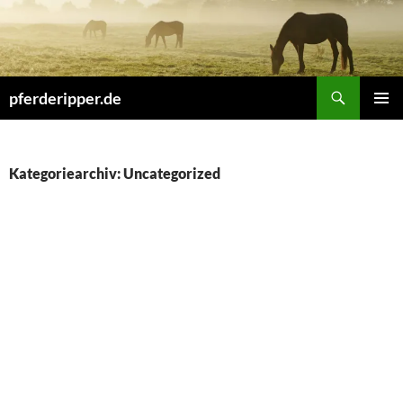
Zum
Inhalt
springen
Suchen
pferderipper.de
PRIMÄR
MENÜ
Kategoriearchiv: Uncategorized