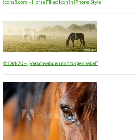
icons8.com – Horse Filled Icon in iPhone Style
© Dirk70 – „Verschwinden im Morgennebel“