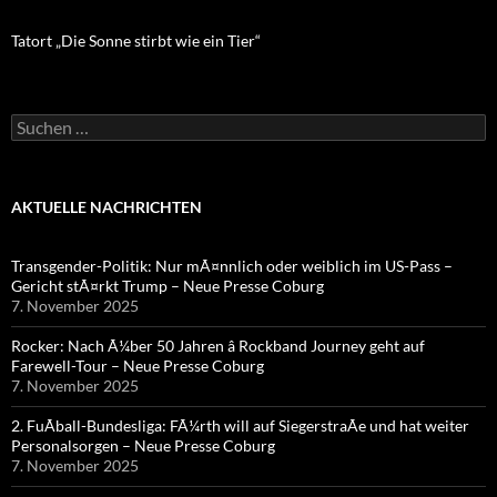
Tatort „Die Sonne stirbt wie ein Tier“
Suchen
nach:
AKTUELLE NACHRICHTEN
Transgender-Politik: Nur mÃ¤nnlich oder weiblich im US-Pass –
Gericht stÃ¤rkt Trump – Neue Presse Coburg
7. November 2025
Rocker: Nach Ã¼ber 50 Jahren â Rockband Journey geht auf
Farewell-Tour – Neue Presse Coburg
7. November 2025
2. FuÃball-Bundesliga: FÃ¼rth will auf SiegerstraÃe und hat weiter
Personalsorgen – Neue Presse Coburg
7. November 2025