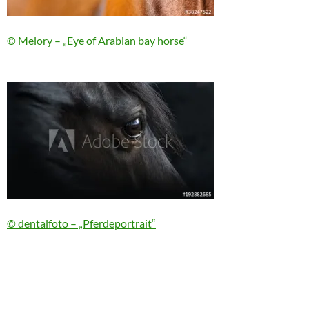
© Melory – „Eye of Arabian bay horse“
© dentalfoto – „Pferdeportrait“