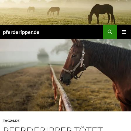
Zum
Inhalt
springen
Suchen
pferderipper.de
PRIMÄR
MENÜ
TAG24.DE
PFERDERIPPER TÖTET