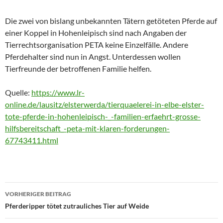
Die zwei von bislang unbekannten Tätern getöteten Pferde auf
einer Koppel in Hohenleipisch sind nach Angaben der
Tierrechtsorganisation PETA keine Einzelfälle. Andere
Pferdehalter sind nun in Angst. Unterdessen wollen
Tierfreunde der betroffenen Familie helfen.
Quelle:
https://www.lr-
online.de/lausitz/elsterwerda/tierquaelerei-in-elbe-elster-
tote-pferde-in-hohenleipisch-_-familien-erfaehrt-grosse-
hilfsbereitschaft_-peta-mit-klaren-forderungen-
67743411.html
Beitragsnavigation
VORHERIGER BEITRAG
Pferderipper tötet zutrauliches Tier auf Weide