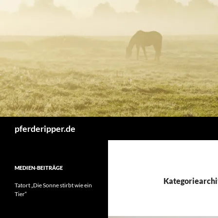
Zum
Inhalt
springen
Suchen
pferderipper.de
MEDIEN-BEITRÄGE
Kategoriearchi
Tatort „Die Sonne stirbt wie ein
Tier“