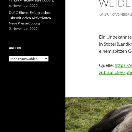
WEIDE
in Haft – Neue Presse Coburg
6. November 2025
DLRG Ebern: Erfolgreiches
19. NOVEMBER 
Jahr mit vielen AktivitÃ¤ten –
Neue Presse Coburg
5. November 2025
Ein Unbekannter
in Stotel (Landk
ARCHIV
einem spitzen G
Archiv
Quelle:
https://
zutrauliches-p