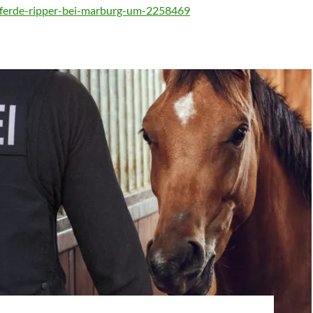
-pferde-ripper-bei-marburg-um-2258469