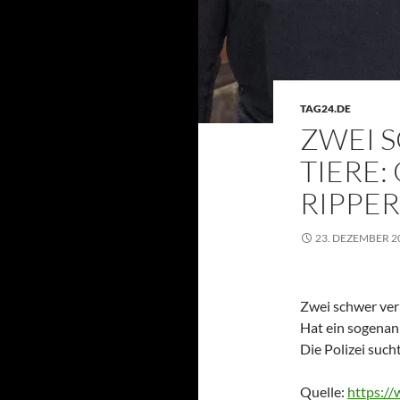
TAG24.DE
ZWEI 
TIERE:
RIPPER
23. DEZEMBER 2
Zwei schwer ver
Hat ein sogenan
Die Polizei suc
Quelle:
https://