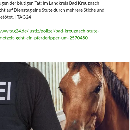
ugen der blutigen Tat: Im Landkreis Bad Kreuznach
cht auf Dienstag eine Stute durch mehrere Stiche und
getötet. | TAG24
www.tag24.de/justiz/polizei/bad-kreuznach-stute-
emetzelt-geht-ein-pferderipper-um-2570480