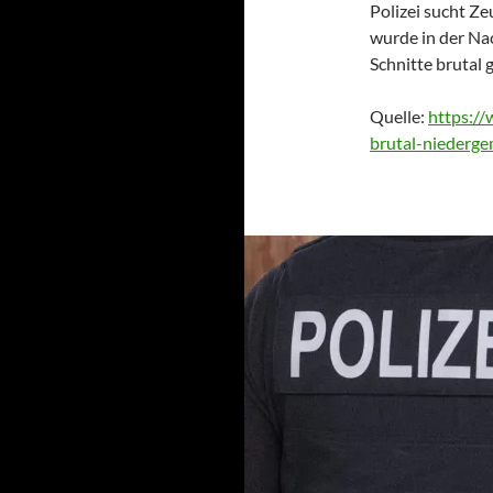
Polizei sucht Ze
wurde in der Na
Schnitte brutal 
Quelle:
https://
brutal-niederg