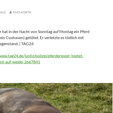
2022
TINO KORTH
 hat in der Nacht von Sonntag auf Montag ein Pferd
reis Cuxhaven) getötet. Er verletzte es tödlich mit
egenstand. | TAG24
www.tag24.de/justiz/polizei/pferderipper-toetet-
ferd-auf-weide-2667841