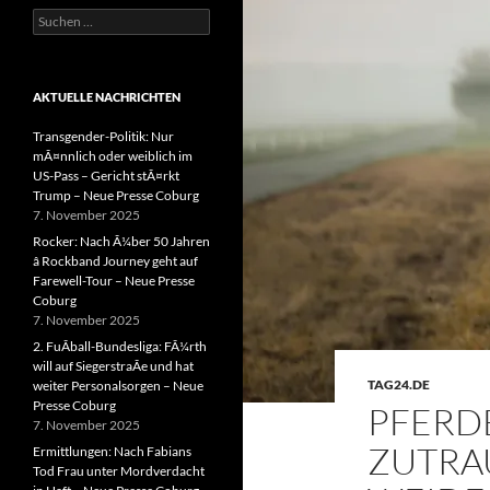
Suchen
nach:
AKTUELLE NACHRICHTEN
Transgender-Politik: Nur
mÃ¤nnlich oder weiblich im
US-Pass – Gericht stÃ¤rkt
Trump – Neue Presse Coburg
7. November 2025
Rocker: Nach Ã¼ber 50 Jahren
â Rockband Journey geht auf
Farewell-Tour – Neue Presse
Coburg
7. November 2025
2. FuÃball-Bundesliga: FÃ¼rth
will auf SiegerstraÃe und hat
TAG24.DE
weiter Personalsorgen – Neue
Presse Coburg
PFERD
7. November 2025
ZUTRAU
Ermittlungen: Nach Fabians
Tod Frau unter Mordverdacht