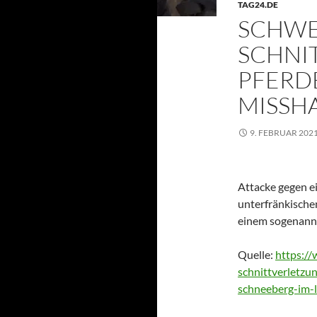
TAG24.DE
SCHW
SCHNI
PFERD
MISSHA
9. FEBRUAR 202
Attacke gegen e
unterfränkischen
einem sogenannt
Quelle:
https://
schnittverletzu
schneeberg-im-