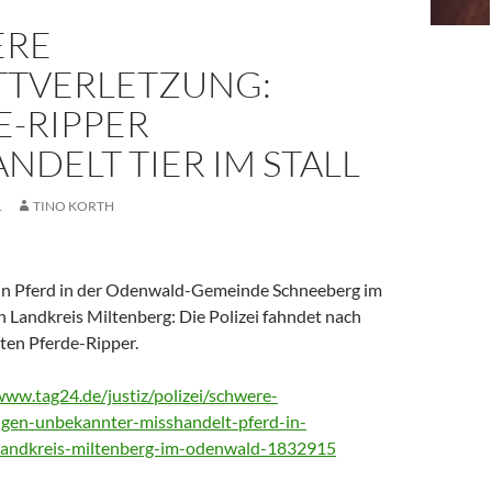
ERE
TTVERLETZUNG:
E-RIPPER
NDELT TIER IM STALL
1
TINO KORTH
in Pferd in der Odenwald-Gemeinde Schneeberg im
 Landkreis Miltenberg: Die Polizei fahndet nach
en Pferde-Ripper.
www.tag24.de/justiz/polizei/schwere-
ngen-unbekannter-misshandelt-pferd-in-
landkreis-miltenberg-im-odenwald-1832915