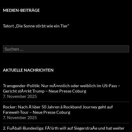
MEDIEN-BEITRÄGE
Tatort „Die Sonne stirbt wie ein Tier“
Suchen
nach:
AKTUELLE NACHRICHTEN
Transgender-Politik: Nur mÃ¤nnlich oder weiblich im US-Pass –
Gericht stÃ¤rkt Trump – Neue Presse Coburg
7. November 2025
Rocker: Nach Ã¼ber 50 Jahren â Rockband Journey geht auf
Farewell-Tour – Neue Presse Coburg
7. November 2025
2. FuÃball-Bundesliga: FÃ¼rth will auf SiegerstraÃe und hat weiter