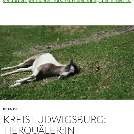
verstorben-peta-bietet-1000-euro-belohnung-fuer-hinweise/
PETA.DE
KREIS LUDWIGSBURG:
TIERQUÄLER:IN