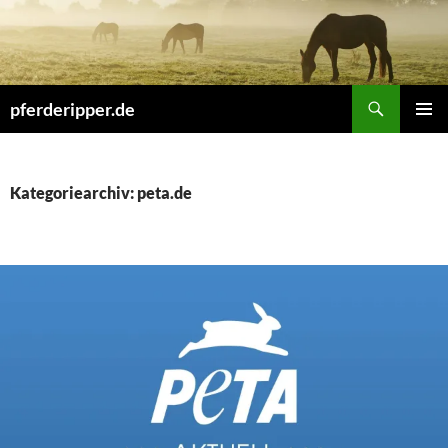
Zum
Inhalt
springen
Suchen
pferderipper.de
PRIMÄR
MENÜ
Kategoriearchiv: peta.de