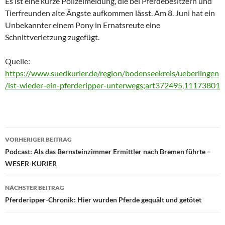
Es ist eine kurze Polizeimeldung, die bei Pferdebesitzern und
Tierfreunden alte Ängste aufkommen lässt. Am 8. Juni hat ein
Unbekannter einem Pony in Ernatsreute eine
Schnittverletzung zugefügt.
Quelle:
https://www.suedkurier.de/region/bodenseekreis/ueberlingen
/ist-wieder-ein-pferderipper-unterwegs;art372495,11173801
Beitragsnavigation
VORHERIGER BEITRAG
Podcast: Als das Bernsteinzimmer Ermittler nach Bremen führte –
WESER-KURIER
NÄCHSTER BEITRAG
Pferderipper-Chronik: Hier wurden Pferde gequält und getötet