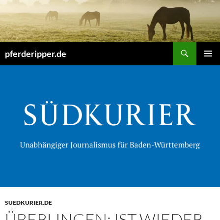
Zum
Inhalt
springen
Suchen
pferderipper.de
PRIMÄR
MENÜ
SUEDKURIER.DE
ÜBERLINGEN: IST WIEDER