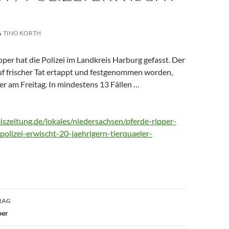
TINO KORTH
per hat die Polizei im Landkreis Harburg gefasst. Der
auf frischer Tat ertappt und festgenommen worden,
er am Freitag. In mindestens 13 Fällen …
iszeitung.de/lokales/niedersachsen/pferde-ripper-
polizei-erwischt-20-jaehrigern-tierquaeler-
avigation
RAG
per