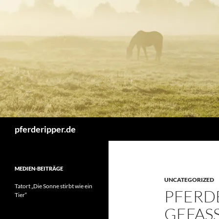
Zum
Inhalt
springen
Suchen
pferderipper.de
MEDIEN-BEITRÄGE
UNCATEGORIZED
Tatort „Die Sonne stirbt wie ein
PFERDE
Tier“
GEFASS