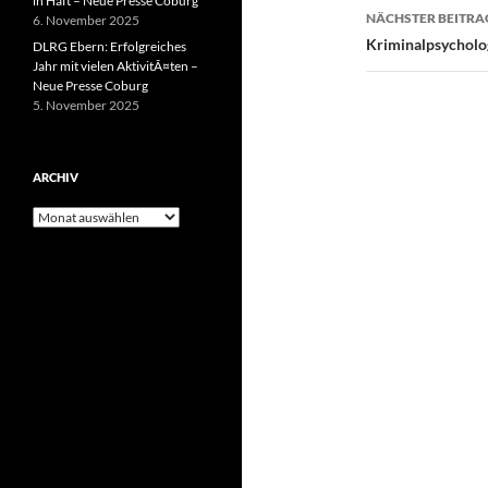
in Haft – Neue Presse Coburg
NÄCHSTER BEITRA
6. November 2025
Kriminalpsycholog
DLRG Ebern: Erfolgreiches
Jahr mit vielen AktivitÃ¤ten –
Neue Presse Coburg
5. November 2025
ARCHIV
Archiv