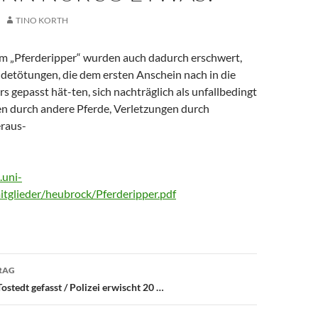
TINO KORTH
m „Pferderipper“ wurden auch dadurch erschwert,
-detötungen, die dem ersten Anschein nach in die
rs gepasst hät-ten, sich nachträglich als unfallbedingt
en durch andere Pferde, Verletzungen durch
raus-
.uni-
tglieder/heubrock/Pferderipper.pdf
avigation
RAG
ostedt gefasst / Polizei erwischt 20 …