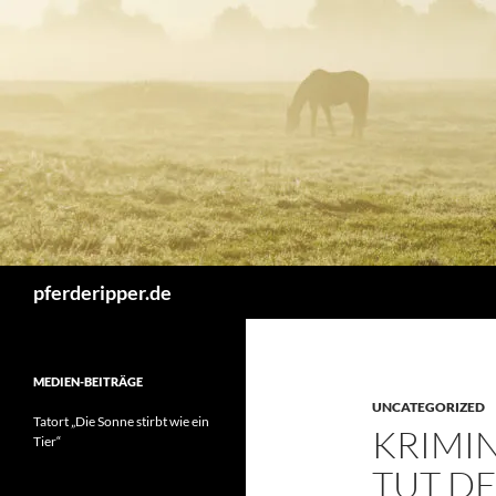
Zum
Inhalt
springen
Suchen
pferderipper.de
MEDIEN-BEITRÄGE
UNCATEGORIZED
Tatort „Die Sonne stirbt wie ein
KRIMI
Tier“
TUT DE