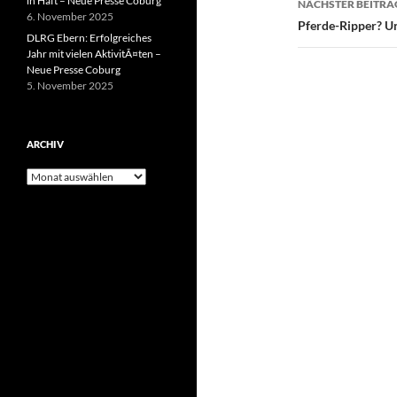
in Haft – Neue Presse Coburg
NÄCHSTER BEITRA
6. November 2025
Pferde-Ripper? Un
DLRG Ebern: Erfolgreiches
Jahr mit vielen AktivitÃ¤ten –
Neue Presse Coburg
5. November 2025
ARCHIV
Archiv