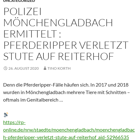
UNCATEGORIZED
POLIZEI
MÖNCHENGLADBACH
ERMITTELT :
PFERDERIPPER VERLETZT
STUTE AUF REITERHOF
26. AUGUST 2020
TINO KORTH
Denn die Pferderipper-Fälle häufen sich. In 2017 und 2018
wurden in Mönchengladbach mehrere Tiere mit Schnitten –
oftmals im Genitalbereich …
https://rp-
online.de/nrw/staedte/moenchengladbach/moenchengladbac
h-pferderipper-verletzt-stute-auf-reiterhof_aid-52966535