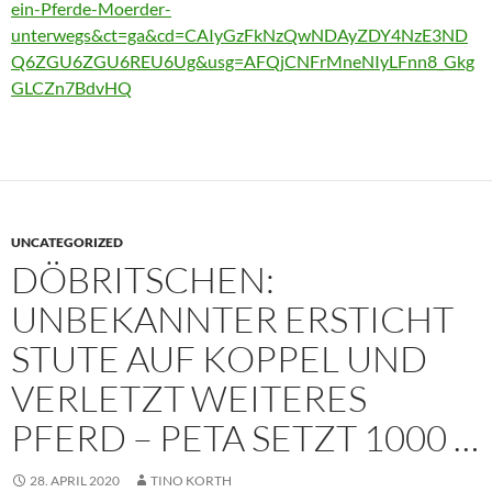
ein-Pferde-Moerder-
unterwegs&ct=ga&cd=CAIyGzFkNzQwNDAyZDY4NzE3ND
Q6ZGU6ZGU6REU6Ug&usg=AFQjCNFrMneNIyLFnn8_Gkg
GLCZn7BdvHQ
UNCATEGORIZED
DÖBRITSCHEN:
UNBEKANNTER ERSTICHT
STUTE AUF KOPPEL UND
VERLETZT WEITERES
PFERD – PETA SETZT 1000 …
28. APRIL 2020
TINO KORTH