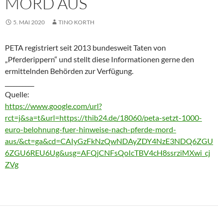
MORD AUS
5. MAI 2020
TINO KORTH
PETA registriert seit 2013 bundesweit Taten von
„Pferderippern“ und stellt diese Informationen gerne den
ermittelnden Behörden zur Verfügung.
__________
Quelle:
https://www.google.com/url?
rct=j&sa=t&url=https://thib24.de/18060/peta-setzt-1000-
euro-belohnung-fuer-hinweise-nach-pferde-mord-
aus/&ct=ga&cd=CAIyGzFkNzQwNDAyZDY4NzE3NDQ6ZGU
6ZGU6REU6Ug&usg=AFQjCNFsQoIcTBV4cH8ssrziMXwi_cj
ZVg