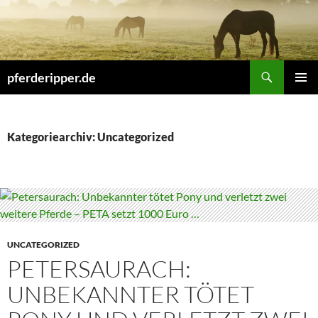
Zum
Inhalt
springen
Suchen
pferderipper.de
PRIMÄR
MENÜ
Kategoriearchiv: Uncategorized
UNCATEGORIZED
PETERSAURACH:
UNBEKANNTER TÖTET