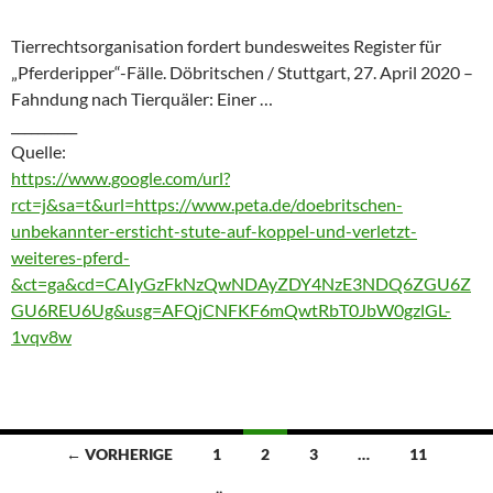
Tierrechtsorganisation fordert bundesweites Register für
„Pferderipper“-Fälle. Döbritschen / Stuttgart, 27. April 2020 –
Fahndung nach Tierquäler: Einer …
__________
Quelle:
https://www.google.com/url?
rct=j&sa=t&url=https://www.peta.de/doebritschen-
unbekannter-ersticht-stute-auf-koppel-und-verletzt-
weiteres-pferd-
&ct=ga&cd=CAIyGzFkNzQwNDAyZDY4NzE3NDQ6ZGU6Z
GU6REU6Ug&usg=AFQjCNFKF6mQwtRbT0JbW0gzlGL-
1vqv8w
Beitragsnavigation
← VORHERIGE
1
2
3
…
11