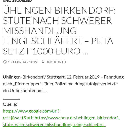
UNCATEGORIZED
ÜHLINGEN-BIRKENDORF:
STUTE NACH SCHWERER
MISSHANDLUNG
EINGESCHLÄFERT – PETA
SETZT 1000 EURO …
13. FEBRUAR 2019
TINO KORTH
Ühlingen-Birkendorf / Stuttgart, 12. Februar 2019 – Fahndung
nach „Pferderipper“: Einer Polizeimeldung zufolge verletzte
ein Unbekannter am …
__________
Quelle:
https://www.google.com/url?
rct=j&sa=t&url=https://www.peta.de/uehlingen-birkendorf-
stute-nach-schwerer-misshandlung-eingeschlaefert-