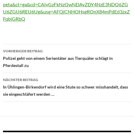
peta&ct=ga&cd=CAIyGzFkNzQwNDAyZDY4NzE3NDQ6ZG
U6ZGU6REU6Ug&usg=AFQjCNHOHsgROnX84mPdEd3zxZ
FqbjGRbQ
Beitragsnavigation
VORHERIGER BEITRAG
Polizei geht von einem Serientäter aus Tierquäler schlägt in
Pferdestall zu
NÄCHSTER BEITRAG
In Ühlingen-Birkendorf wird eine Stute so schwer misshandelt, dass
sie eingeschläfert werden …