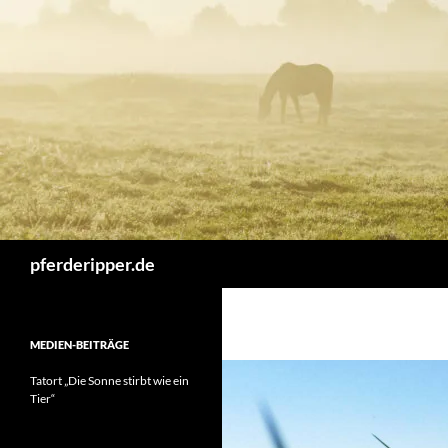
Zum
Inhalt
springen
Suchen
pferderipper.de
MEDIEN-BEITRÄGE
Tatort „Die Sonne stirbt wie ein
Tier“