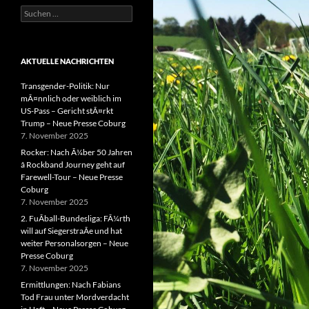
Suchen
nach:
AKTUELLE NACHRICHTEN
Transgender-Politik: Nur
mÃ¤nnlich oder weiblich im
US-Pass – Gericht stÃ¤rkt
Trump – Neue Presse Coburg
7. November 2025
Rocker: Nach Ã¼ber 50 Jahren
â Rockband Journey geht auf
Farewell-Tour – Neue Presse
Coburg
7. November 2025
2. FuÃball-Bundesliga: FÃ¼rth
will auf SiegerstraÃe und hat
weiter Personalsorgen – Neue
Presse Coburg
7. November 2025
Ermittlungen: Nach Fabians
Tod Frau unter Mordverdacht