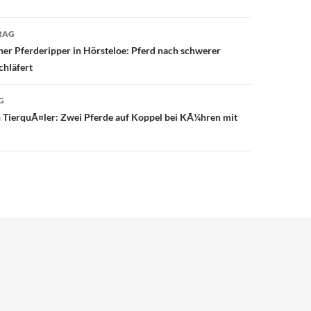
avigation
RAG
r Pferderipper in Hörsteloe: Pferd nach schwerer
chläfert
G
h TierquÃ¤ler: Zwei Pferde auf Koppel bei KÃ¼hren mit