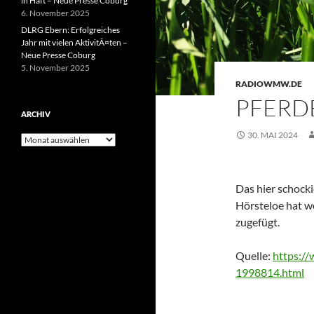
in Haft – Neue Presse Coburg
6. November 2025
DLRG Ebern: Erfolgreiches
Jahr mit vielen AktivitÃ¤ten –
Neue Presse Coburg
5. November 2025
RADIOWMW.DE
PFERD
ARCHIV
30. MAI 2024
Archiv
Das hier schocki
Hörsteloe hat w
zugefügt.
Quelle:
https://
1998814.html