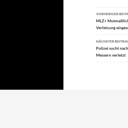
Beitragsn
VORHERIGER BEIT
MLZ+ Mutmaßliche
Verletzung einges
NÄCHSTER BEITRA
Polizei sucht nac
Messern verletzt