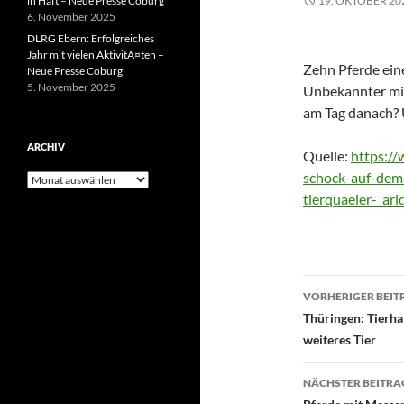
in Haft – Neue Presse Coburg
19. OKTOBER 20
6. November 2025
DLRG Ebern: Erfolgreiches
Jahr mit vielen AktivitÃ¤ten –
Zehn Pferde ein
Neue Presse Coburg
5. November 2025
Unbekannter mit 
am Tag danach?
ARCHIV
Quelle:
https://
schock-auf-dem
Archiv
tierquaeler-_ar
Beitragsn
VORHERIGER BEIT
Thüringen: Tierha
weiteres Tier
NÄCHSTER BEITRA