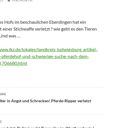
22
TINO KORTH
es Hofs im beschaulichen Eberdingen hat ein
einer Stichwaffe verletzt ? wie geht es den Tieren
 Und was …
www.lkz.de/lokales/landkreis-ludwigsburg_artikel,-
-pferdehof-und-schwierige-suche-nach-dem-
id,706680.html
avigation
RAG
lter in Angst und Schrecken! Pferde-Ripper verletzt
G