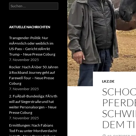
Suchen
nach:
AKTUELLE NACHRICHTEN
Transgender-Politik: Nur
mÃ¤nnlich oder weiblich im
US-Pass – Gericht stÃ¤rkt
Trump – Neue Presse Coburg
7. November 2025
Rocker: Nach Ã¼ber 50 Jahren
â Rockband Journey geht auf
Farewell-Tour – Neue Presse
LKZ.DE
Coburg
SCHOC
7. November 2025
2. FuÃball-Bundesliga: FÃ¼rth
PFERD
will auf SiegerstraÃe und hat
weiter Personalsorgen – Neue
SCHWI
Presse Coburg
7. November 2025
DEM T
Ermittlungen: Nach Fabians
Tod Frau unter Mordverdacht