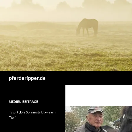
Zum
Inhalt
springen
Suchen
pferderipper.de
MEDIEN-BEITRÄGE
Tatort „Die Sonne stirbt wie ein
Tier“