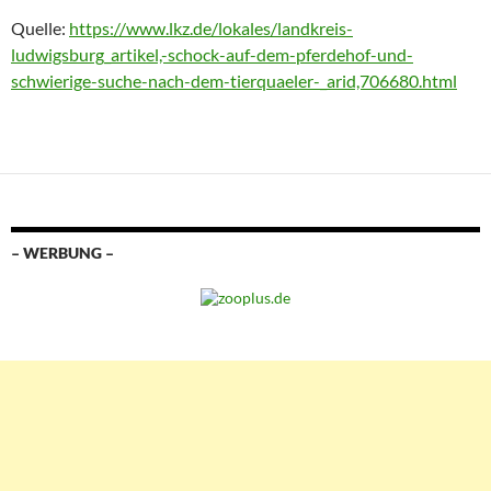
Quelle:
https://www.lkz.de/lokales/landkreis-
ludwigsburg_artikel,-schock-auf-dem-pferdehof-und-
schwierige-suche-nach-dem-tierquaeler-_arid,706680.html
– WERBUNG –