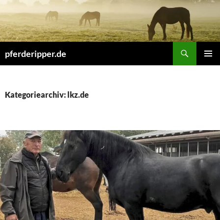
Zum
Inhalt
springen
Suchen
pferderipper.de
PRIMÄR
MENÜ
Kategoriearchiv: lkz.de