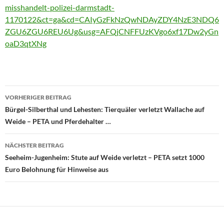
misshandelt-polizei-darmstadt-
1170122&ct=ga&cd=CAIyGzFkNzQwNDAyZDY4NzE3NDQ6
ZGU6ZGU6REU6Ug&usg=AFQjCNFFUzKVgo6xf17Dw2yGn
oaD3qtXNg
Beitragsnavigation
VORHERIGER BEITRAG
Bürgel-Silberthal und Lehesten: Tierquäler verletzt Wallache auf
Weide – PETA und Pferdehalter …
NÄCHSTER BEITRAG
Seeheim-Jugenheim: Stute auf Weide verletzt – PETA setzt 1000
Euro Belohnung für Hinweise aus