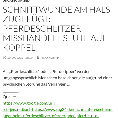
UNCATEGORIZED
SCHNITTWUNDE AM HALS
ZUGEFÜGT:
PFERDESCHLITZER
MISSHANDELT STUTE AUF
KOPPEL
15. AUGUST 2019
TINO KORTH
Als „Pferdeschlitzer“ oder „Pferderipper“ werden
umgangssprachlich Menschen bezeichnet, die aufgrund einer
psychischen Störung das Verlangen …
__________
Quelle:
https://www.google.com/url?
rct=j&sa=t&url=https://www.tag24.de/nachrichten/seeheim-
jugenheim-pferdeschlitzer-pferderipper-pferd-stute-