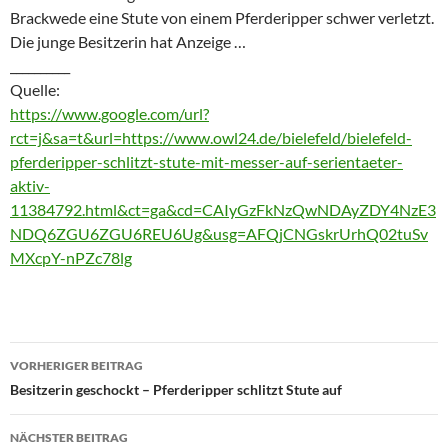
Brackwede eine Stute von einem Pferderipper schwer verletzt.
Die junge Besitzerin hat Anzeige …
__________
Quelle:
https://www.google.com/url?
rct=j&sa=t&url=https://www.owl24.de/bielefeld/bielefeld-
pferderipper-schlitzt-stute-mit-messer-auf-serientaeter-
aktiv-
11384792.html&ct=ga&cd=CAIyGzFkNzQwNDAyZDY4NzE3
NDQ6ZGU6ZGU6REU6Ug&usg=AFQjCNGskrUrhQ02tuSv
MXcpY-nPZc78lg
Beitragsnavigation
VORHERIGER BEITRAG
Besitzerin geschockt – Pferderipper schlitzt Stute auf
NÄCHSTER BEITRAG