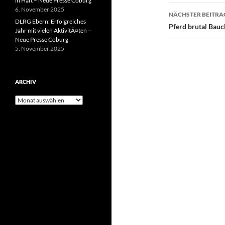
in Haft – Neue Presse Coburg
6. November 2025
NÄCHSTER BEITRA
DLRG Ebern: Erfolgreiches
Pferd brutal Bauc
Jahr mit vielen AktivitÃ¤ten –
Neue Presse Coburg
5. November 2025
ARCHIV
Archiv