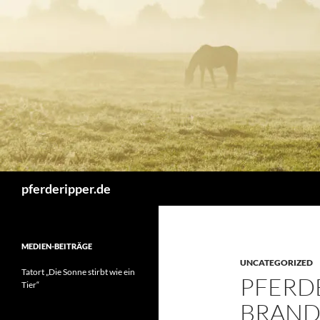
Zum
Inhalt
springen
Suchen
pferderipper.de
MEDIEN-BEITRÄGE
UNCATEGORIZED
Tatort „Die Sonne stirbt wie ein
PFERDE
Tier“
BRAND