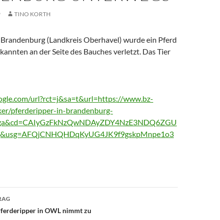
9
TINO KORTH
 Brandenburg (Landkreis Oberhavel) wurde ein Pferd
annten an der Seite des Bauches verletzt. Das Tier
gle.com/url?rct=j&sa=t&url=https://www.bz-
cker/pferderipper-in-brandenburg-
t=ga&cd=CAIyGzFkNzQwNDAyZDY4NzE3NDQ6ZGU
&usg=AFQjCNHQHDqKyUG4JK9f9gskpMnpe1o3
avigation
RAG
Pferderipper in OWL nimmt zu