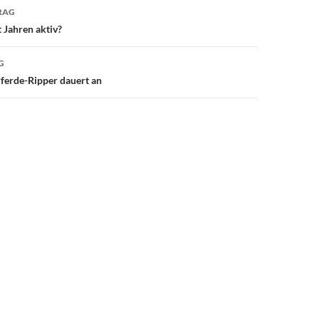
avigation
RAG
 Jahren aktiv?
G
ferde-Ripper dauert an