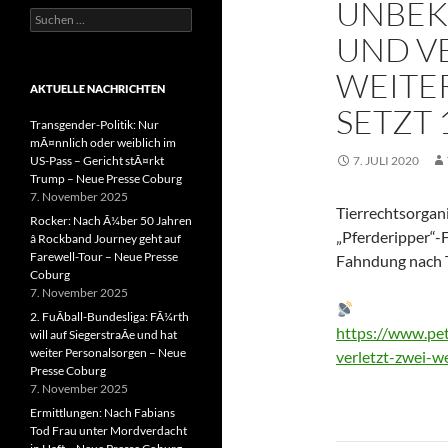
UNBEK
Suchen
nach:
UND V
WEITER
AKTUELLE NACHRICHTEN
SETZT 
Transgender-Politik: Nur
mÃ¤nnlich oder weiblich im
US-Pass – Gericht stÃ¤rkt
7. JULI 2020
Trump – Neue Presse Coburg
7. November 2025
Tierrechtsorgani
Rocker: Nach Ã¼ber 50 Jahren
„Pferderipper“-Fä
â Rockband Journey geht auf
Farewell-Tour – Neue Presse
Fahndung nach T
Coburg
7. November 2025
2. FuÃball-Bundesliga: FÃ¼rth
https://www.pe
will auf SiegerstraÃe und hat
weiter Personalsorgen – Neue
verletzt-zwei-w
Presse Coburg
7. November 2025
Ermittlungen: Nach Fabians
Tod Frau unter Mordverdacht