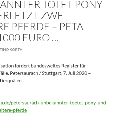
ANNTER TÖTET PONY
ERLETZT ZWEI
E PFERDE – PETA
1000 EURO …
TINO KORTH
sation fordert bundesweites Register für
lle. Petersaurach / Stuttgart, 7. Juli 2020 –
ierquäler: …
ta.de/petersaurach-unbekannter-toetet-pony-und-
eitere-pferde