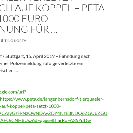
H AUF KOPPEL – PETA
1000 EURO
NUNG FÜR …
TINO KORTH
 / Stuttgart, 15. April 2019 – Fahndung nach
Einer Polizeimeldung zufolge verletzte ein
ischen …
gle.com/url?
https://www.peta.de/langenbernsdorf-tierquaeler-
h-auf-koppel-peta-setzt-1000-
cd=CAIyGzFkNzQwNDAyZDY4NzE3NDQ6ZGU6ZGU
AFQjCNH8Usz6dFqgxsef8_arRoFA35YdDw