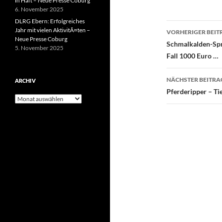
in Haft – Neue Presse Coburg
6. November 2025
DLRG Ebern: Erfolgreiches
Beitragsn
Jahr mit vielen AktivitÃ¤ten –
VORHERIGER BEIT
Neue Presse Coburg
Schmalkalden-Sprin
5. November 2025
Fall 1000 Euro …
NÄCHSTER BEITRA
ARCHIV
Pferderipper – Ti
Archiv