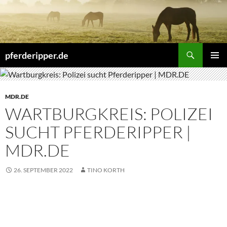
Zum
Inhalt
springen
Suchen
pferderipper.de
PRIMÄR
MENÜ
MDR.DE
WARTBURGKREIS: POLIZEI
SUCHT PFERDERIPPER |
MDR.DE
26. SEPTEMBER 2022
TINO KORTH