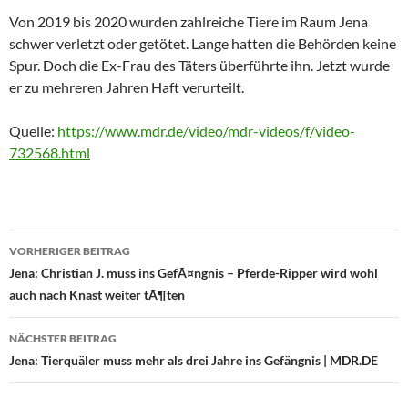
Von 2019 bis 2020 wurden zahlreiche Tiere im Raum Jena
schwer verletzt oder getötet. Lange hatten die Behörden keine
Spur. Doch die Ex-Frau des Täters überführte ihn. Jetzt wurde
er zu mehreren Jahren Haft verurteilt.
Quelle:
https://www.mdr.de/video/mdr-videos/f/video-
732568.html
Beitragsnavigation
VORHERIGER BEITRAG
Jena: Christian J. muss ins GefÃ¤ngnis – Pferde-Ripper wird wohl
auch nach Knast weiter tÃ¶ten
NÄCHSTER BEITRAG
Jena: Tierquäler muss mehr als drei Jahre ins Gefängnis | MDR.DE