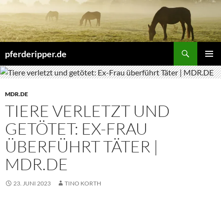
Zum
Inhalt
springen
Suchen
pferderipper.de
PRIMÄR
MENÜ
MDR.DE
TIERE VERLETZT UND
GETÖTET: EX-FRAU
ÜBERFÜHRT TÄTER |
MDR.DE
23. JUNI 2023
TINO KORTH