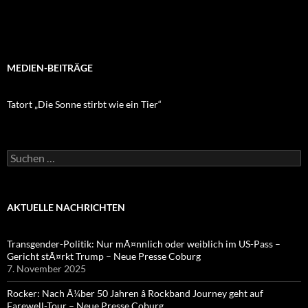
MEDIEN-BEITRÄGE
Tatort „Die Sonne stirbt wie ein Tier“
Suchen
nach:
AKTUELLE NACHRICHTEN
Transgender-Politik: Nur mÃ¤nnlich oder weiblich im US-Pass –
Gericht stÃ¤rkt Trump – Neue Presse Coburg
7. November 2025
Rocker: Nach Ã¼ber 50 Jahren â Rockband Journey geht auf
Farewell-Tour – Neue Presse Coburg