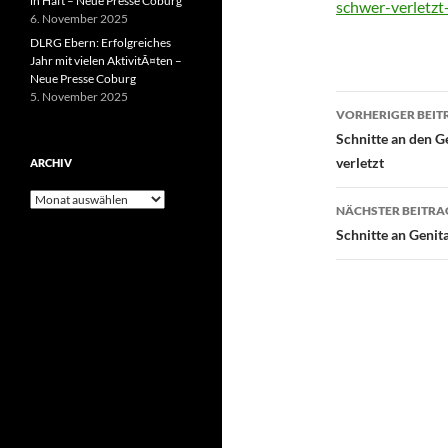
in Haft – Neue Presse Coburg
schwer-verletzt
6. November 2025
DLRG Ebern: Erfolgreiches
Jahr mit vielen AktivitÃ¤ten –
Neue Presse Coburg
5. November 2025
Beitragsn
VORHERIGER BEIT
Schnitte an den G
verletzt
ARCHIV
Archiv
NÄCHSTER BEITRA
Schnitte an Genit