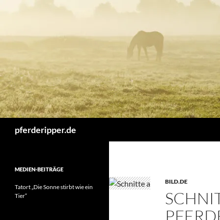
Zum
Inhalt
springen
Suchen
pferderipper.de
MEDIEN-BEITRÄGE
BILD.DE
Tatort „Die Sonne stirbt wie ein
SCHNIT
Tier“
PFERDE