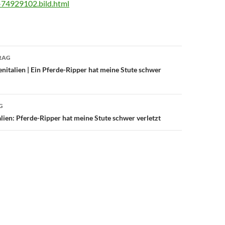
-74929102.bild.html
avigation
RAG
enitalien | Ein Pferde-Ripper hat meine Stute schwer
G
alien: Pferde-Ripper hat meine Stute schwer verletzt