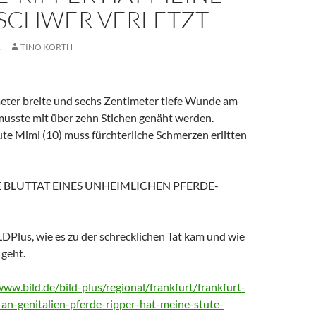
 SCHWER VERLETZT
1
TINO KORTH
eter breite und sechs Zentimeter tiefe Wunde am
musste mit über zehn Stichen genäht werden.
te Mimi (10) muss fürchterliche Schmerzen erlitten
ESE BLUTTAT EINES UNHEIMLICHEN PFERDE-
LDPlus, wie es zu der schrecklichen Tat kam und wie
 geht.
www.bild.de/bild-plus/regional/frankfurt/frankfurt-
e-an-genitalien-pferde-ripper-hat-meine-stute-