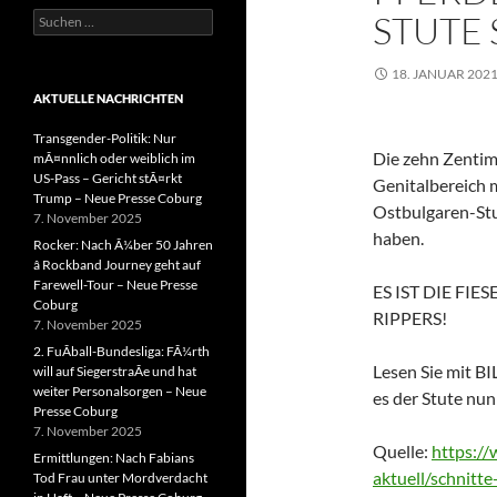
STUTE
Suchen
nach:
18. JANUAR 202
AKTUELLE NACHRICHTEN
Transgender-Politik: Nur
Die zehn Zentim
mÃ¤nnlich oder weiblich im
US-Pass – Gericht stÃ¤rkt
Genitalbereich 
Trump – Neue Presse Coburg
Ostbulgaren-Stu
7. November 2025
haben.
Rocker: Nach Ã¼ber 50 Jahren
â Rockband Journey geht auf
Farewell-Tour – Neue Presse
ES IST DIE FI
Coburg
RIPPERS!
7. November 2025
2. FuÃball-Bundesliga: FÃ¼rth
Lesen Sie mit BI
will auf SiegerstraÃe und hat
weiter Personalsorgen – Neue
es der Stute nun
Presse Coburg
7. November 2025
Quelle:
https://
Ermittlungen: Nach Fabians
aktuell/schnitt
Tod Frau unter Mordverdacht