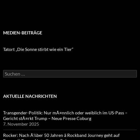
MEDIEN-BEITRÄGE
Tatort „Die Sonne stirbt wie ein Tier“
Suchen
nach:
AKTUELLE NACHRICHTEN
Transgender-Politik: Nur mÃ¤nnlich oder weiblich im US-Pass –
Gericht stÃ¤rkt Trump – Neue Presse Coburg
7. November 2025
Rocker: Nach Ã¼ber 50 Jahren â Rockband Journey geht auf