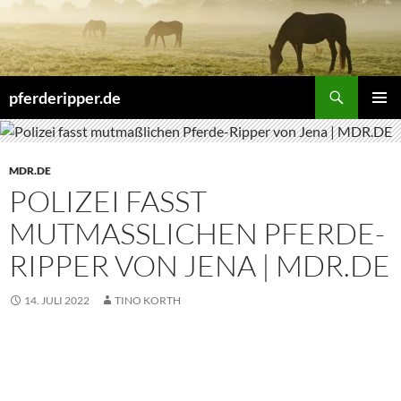
Zum
Inhalt
springen
Suchen
pferderipper.de
PRIMÄR
MENÜ
MDR.DE
POLIZEI FASST
MUTMASSLICHEN PFERDE-R
IPPER VON JENA | MDR.DE
14. JULI 2022
TINO KORTH