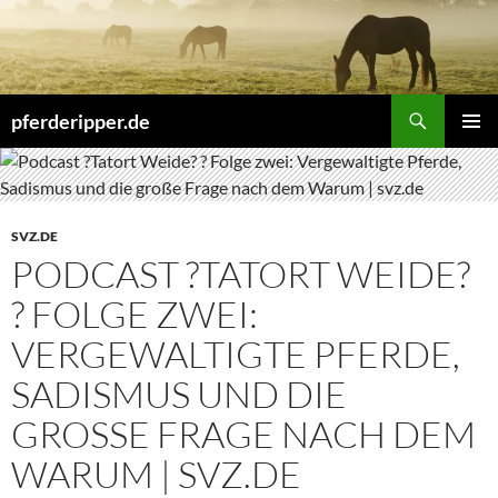
Zum
Inhalt
springen
Suchen
pferderipper.de
PRIMÄR
MENÜ
SVZ.DE
PODCAST ?TATORT WEIDE?
? FOLGE ZWEI:
VERGEWALTIGTE PFERDE,
SADISMUS UND DIE
GROSSE FRAGE NACH DEM W
ARUM | SVZ.DE