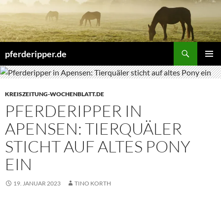
Zum
Inhalt
springen
Suchen
pferderipper.de
PRIMÄR
MENÜ
KREISZEITUNG-WOCHENBLATT.DE
PFERDERIPPER IN
APENSEN: TIERQUÄLER
STICHT AUF ALTES PONY
EIN
19. JANUAR 2023
TINO KORTH