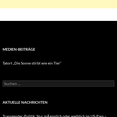
MEDIEN-BEITRÄGE
Tatort „Die Sonne stirbt wie ein Tier“
Suchen
nach:
AKTUELLE NACHRICHTEN
Transgender-Politik: Nur mÃ¤nnlich oder weiblich im US-Pass –