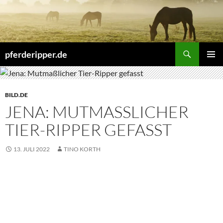
Zum
Inhalt
springen
Suchen
pferderipper.de
PRIMÄR
MENÜ
BILD.DE
JENA: MUTMASSLICHER T
IER-RIPPER GEFASST
13. JULI 2022
TINO KORTH