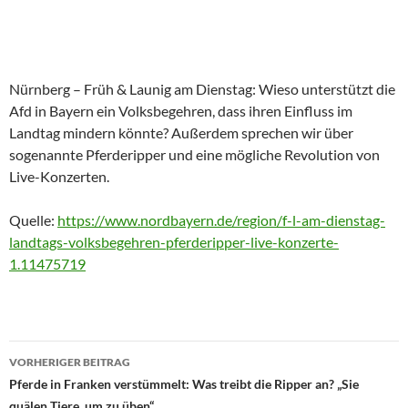
Nürnberg – Früh & Launig am Dienstag: Wieso unterstützt die
Afd in Bayern ein Volksbegehren, dass ihren Einfluss im
Landtag mindern könnte? Außerdem sprechen wir über
sogenannte Pferderipper und eine mögliche Revolution von
Live-Konzerten.
Quelle:
https://www.nordbayern.de/region/f-l-am-dienstag-
landtags-volksbegehren-pferderipper-live-konzerte-
1.11475719
Beitragsnavigation
VORHERIGER BEITRAG
Pferde in Franken verstümmelt: Was treibt die Ripper an? „Sie
quälen Tiere, um zu üben“