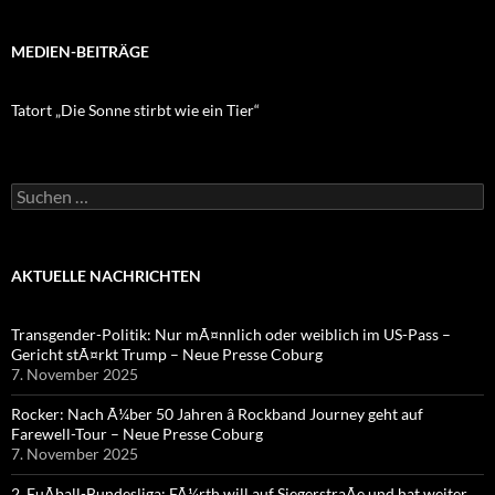
MEDIEN-BEITRÄGE
Tatort „Die Sonne stirbt wie ein Tier“
Suchen
nach:
AKTUELLE NACHRICHTEN
Transgender-Politik: Nur mÃ¤nnlich oder weiblich im US-Pass –
Gericht stÃ¤rkt Trump – Neue Presse Coburg
7. November 2025
Rocker: Nach Ã¼ber 50 Jahren â Rockband Journey geht auf
Farewell-Tour – Neue Presse Coburg
7. November 2025
2. FuÃball-Bundesliga: FÃ¼rth will auf SiegerstraÃe und hat weiter