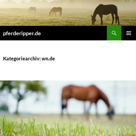
Zum
Inhalt
springen
Suchen
pferderipper.de
PRIMÄR
MENÜ
Kategoriearchiv: wn.de