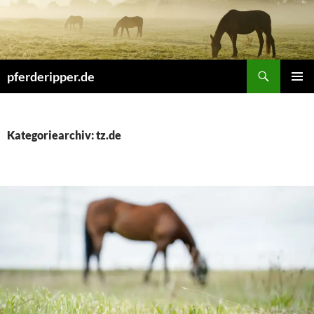
Zum
Inhalt
springen
Suchen
pferderipper.de
PRIMÄR
MENÜ
Kategoriearchiv: tz.de