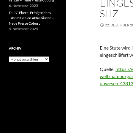
EINGE
in Haft – Neue Presse Coburg
6. November 2025
SHZ
DLRG Ebern: Erfolgreiches
Jahr mit vielen AktivitÃ¤ten –
Neue Presse Coburg
22. DEZEMBER 2
5. November 2025
Eine Stute wird 
ARCHIV
eingeschläfert w
Archiv
Quelle:
https:/
welt/hamburg/ar
unwesen-4381