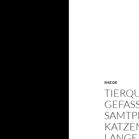
SHZ.DE
TIERQ
GEFASS
SAMTP
KATZE
LANGE 