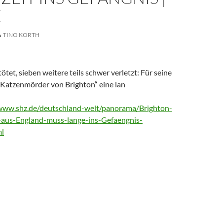
E
TINO KORTH
tet, sieben weitere teils schwer verletzt: Für seine
„Katzenmörder von Brighton“ eine lan
/www.shz.de/deutschland-welt/panorama/Brighton-
aus-England-muss-lange-ins-Gefaengnis-
l