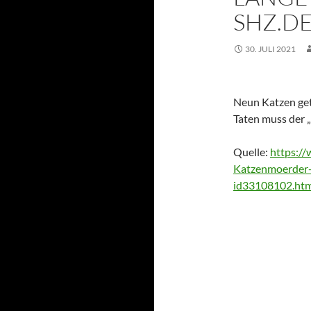
SHZ.D
30. JULI 2021
Neun Katzen getö
Taten muss der 
Quelle:
https:/
Katzenmoerder-
id33108102.htm