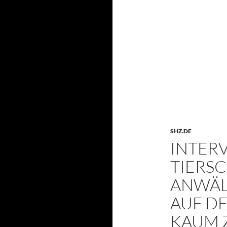
SHZ.DE
INTER
TIERS
ANWÄL
AUF DE
KAUM Z