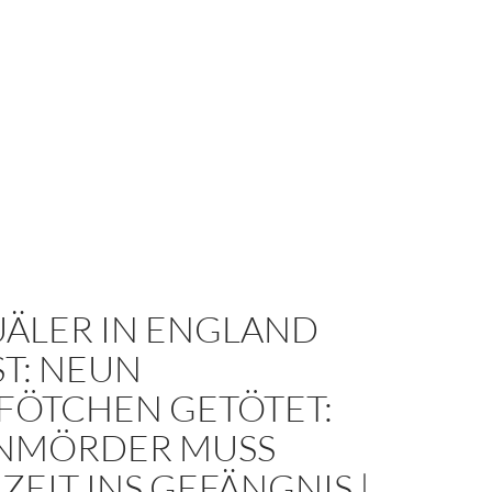
UÄLER IN ENGLAND
T: NEUN
FÖTCHEN GETÖTET:
NMÖRDER MUSS
ZEIT INS GEFÄNGNIS |