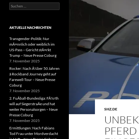
Suchen
nach:
AKTUELLE NACHRICHTEN
Transgender-Politik: Nur
mÃ¤nnlich oder weiblich im
US-Pass – Gericht stÃ¤rkt
Trump – Neue Presse Coburg
7. November 2025
Rocker: Nach Ã¼ber 50 Jahren
â Rockband Journey geht auf
Farewell-Tour – Neue Presse
Coburg
7. November 2025
2. FuÃball-Bundesliga: FÃ¼rth
will auf SiegerstraÃe und hat
SHZ.DE
weiter Personalsorgen – Neue
Presse Coburg
UNBEK
7. November 2025
PFERD
Ermittlungen: Nach Fabians
Tod Frau unter Mordverdacht