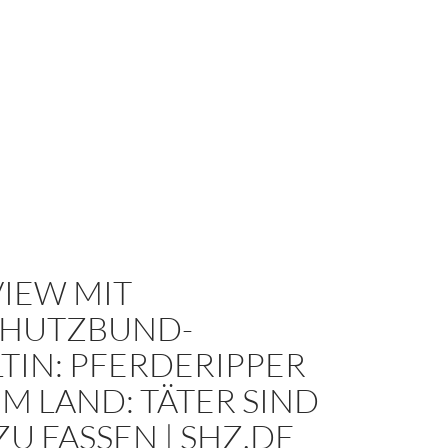
VIEW MIT
CHUTZBUND-
TIN: PFERDERIPPER
M LAND: TÄTER SIND
U FASSEN | SHZ.DE