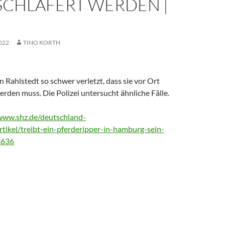
SCHLÄFERT WERDEN |
022
TINO KORTH
in Rahlstedt so schwer verletzt, dass sie vor Ort
erden muss. Die Polizei untersucht ähnliche Fälle.
/www.shz.de/deutschland-
tikel/treibt-ein-pferderipper-in-hamburg-sein-
3636