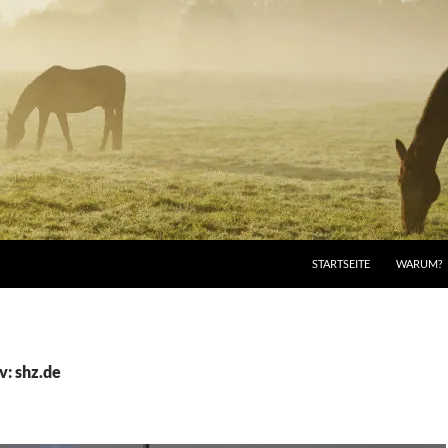
STARTSEITE
WARUM?
v: shz.de