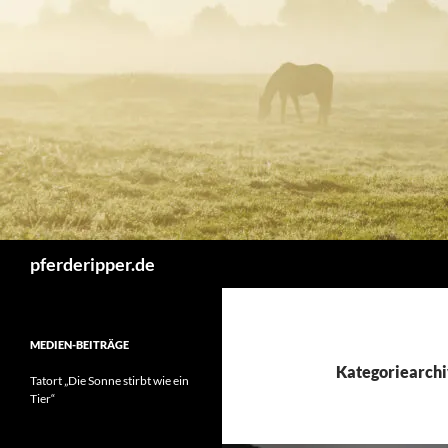
Zum
Inhalt
springen
Suchen
pferderipper.de
MEDIEN-BEITRÄGE
Kategoriearchi
Tatort „Die Sonne stirbt wie ein
Tier“