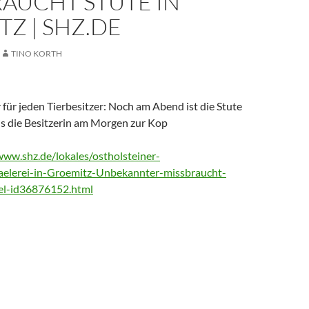
AUCHT STUTE IN
Z | SHZ.DE
TINO KORTH
r für jeden Tierbesitzer: Noch am Abend ist die Stute
ls die Besitzerin am Morgen zur Kop
www.shz.de/lokales/ostholsteiner-
aelerei-in-Groemitz-Unbekannter-missbraucht-
el-id36876152.html