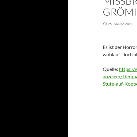
MISSBR
GRÖMIT
29. MÄRZ 2022
Es ist der Horro
wohlauf. Doch a
Quelle:
https://
anzeiger/Tierqu
Stute-auf-Kopp