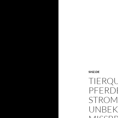
SHZ.DE
TIERQU
PFERD
STROM
UNBEK